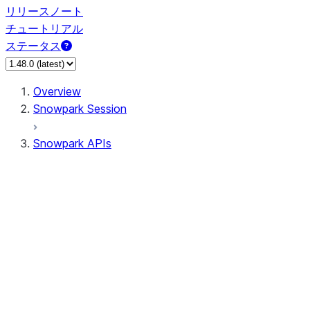
リリースノート
チュートリアル
ステータス
Overview
Snowpark Session
Snowpark APIs
Input/Output
DataFrame
Column
Data Types