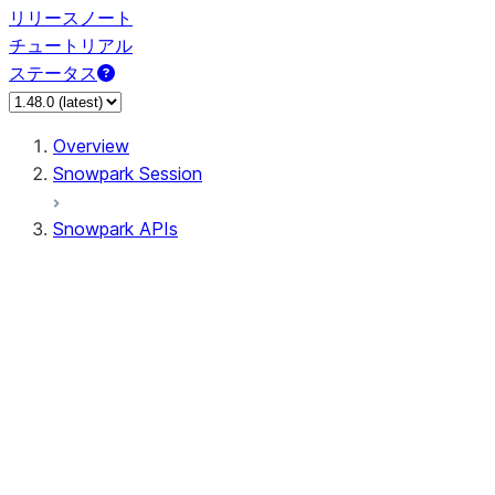
リリースノート
チュートリアル
ステータス
Overview
Snowpark Session
Snowpark APIs
Input/Output
DataFrame
Column
Data Types