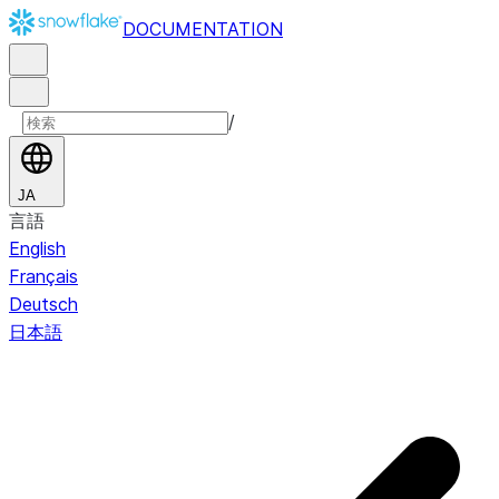
DOCUMENTATION
/
JA
言語
English
Français
Deutsch
日本語