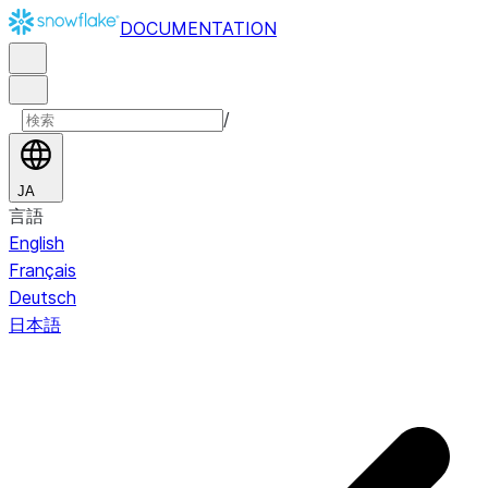
DOCUMENTATION
/
JA
言語
English
Français
Deutsch
日本語