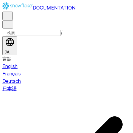
DOCUMENTATION
/
JA
言語
English
Français
Deutsch
日本語