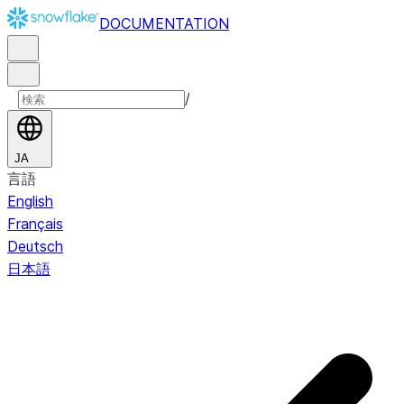
DOCUMENTATION
/
JA
言語
English
Français
Deutsch
日本語