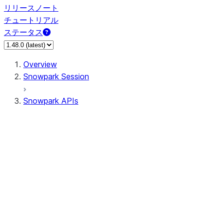
リリースノート
チュートリアル
ステータス
Overview
Snowpark Session
Snowpark APIs
Input/Output
DataFrame
Column
Data Types