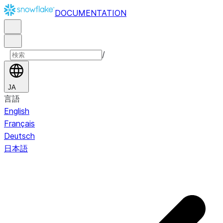
DOCUMENTATION
/
JA
言語
English
Français
Deutsch
日本語