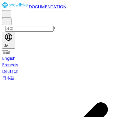
DOCUMENTATION
/
JA
言語
English
Français
Deutsch
日本語