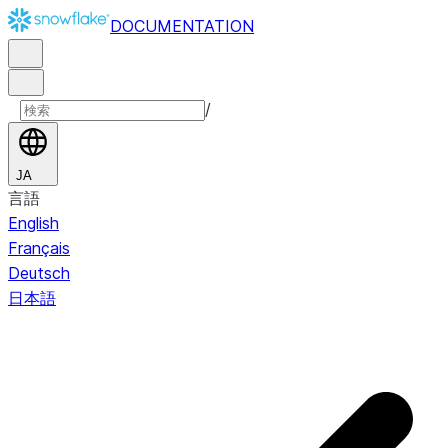
DOCUMENTATION
/
JA
言語
English
Français
Deutsch
日本語