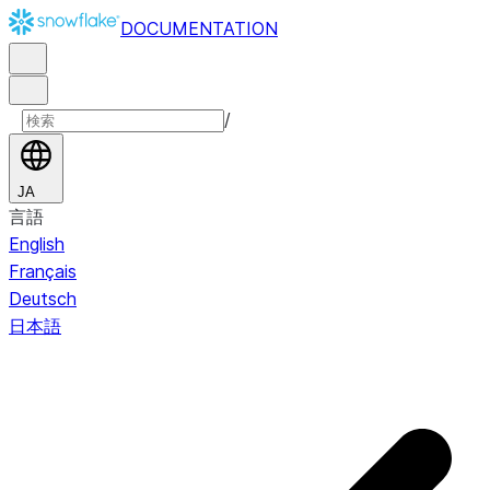
DOCUMENTATION
/
JA
言語
English
Français
Deutsch
日本語