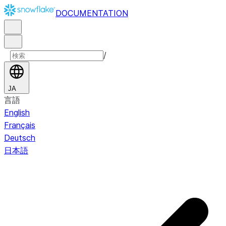
DOCUMENTATION
/
JA
言語
English
Français
Deutsch
日本語