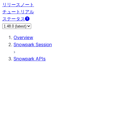
リリースノート
チュートリアル
ステータス
Overview
Snowpark Session
Snowpark APIs
Input/Output
DataFrame
Column
Data Types