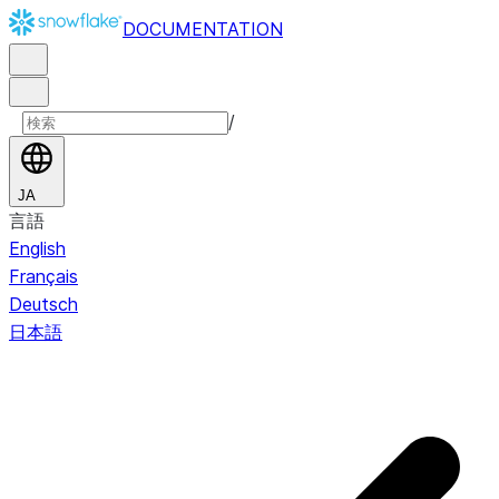
DOCUMENTATION
/
JA
言語
English
Français
Deutsch
日本語