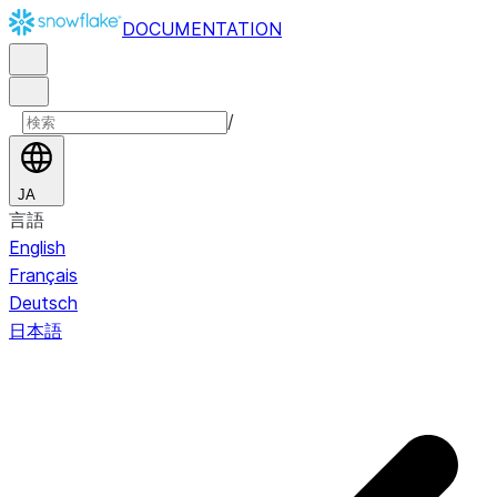
DOCUMENTATION
/
JA
言語
English
Français
Deutsch
日本語