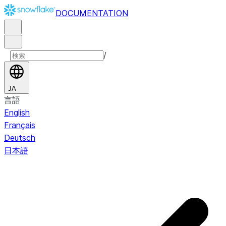
DOCUMENTATION
/
JA
言語
English
Français
Deutsch
日本語