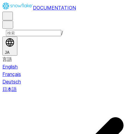
DOCUMENTATION
/
JA
言語
English
Français
Deutsch
日本語