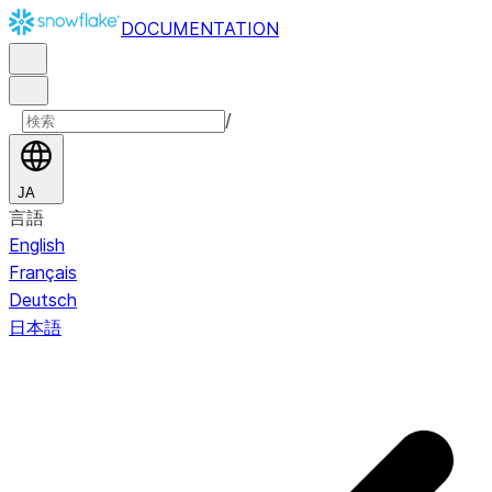
DOCUMENTATION
/
JA
言語
English
Français
Deutsch
日本語