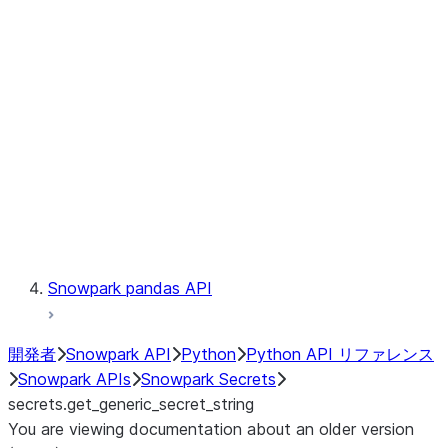
Catalog
LINEAGE
Context
Exceptions
Testing
Snowpark pandas API
開発者
Snowpark API
Python
Python API リファレンス
Snowpark APIs
Snowpark Secrets
secrets.get_generic_secret_string
You are viewing documentation about an older version