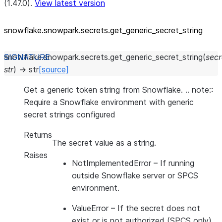
(1.47.0).
View latest version
snowflake.snowpark.secrets.get_
generic_
secret_
string
snowflake.snowpark.secrets.
get_generic_secret_string
(
sec
str
)
→
str
[source]
Get a generic token string from Snowflake. .. note::
Require a Snowflake environment with generic
secret strings configured
Returns
The secret value as a string.
Raises
NotImplementedError
– If running
outside Snowflake server or SPCS
environment.
ValueError
– If the secret does not
exist or is not authorized (SPCS only).