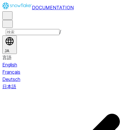
DOCUMENTATION
/
JA
言語
English
Français
Deutsch
日本語