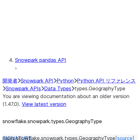
Context
Exceptions
Testing
Snowpark pandas API
開発者
Snowpark API
Python
Python API リファレンス
Snowpark APIs
Data Types
types.GeographyType
You are viewing documentation about an older version
(1.47.0).
View latest version
snowflake.snowpark.types.GeographyType
class
snowflake.snowpark.types.
GeographyType
[source]