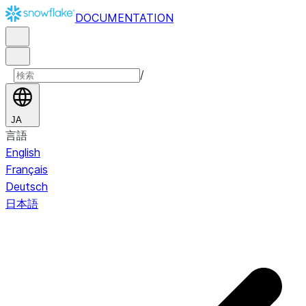
DOCUMENTATION
/
JA
言語
English
Français
Deutsch
日本語