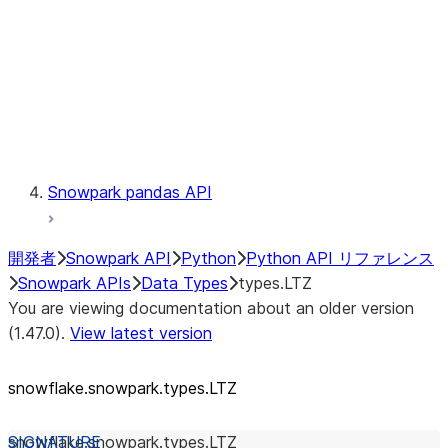
Context
Exceptions
Testing
Snowpark pandas API
開発者
Snowpark API
Python
Python API リファレンス
Snowpark APIs
Data Types
types.LTZ
You are viewing documentation about an older version
(1.47.0).
View latest version
snowflake.snowpark.types.LTZ
snowflake.snowpark.types.
LTZ