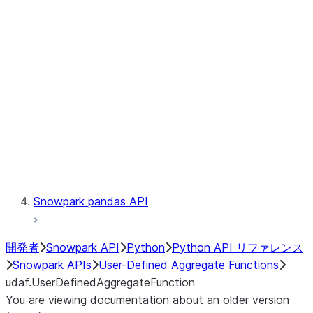
Catalog
LINEAGE
Context
Exceptions
Testing
Snowpark pandas API
開発者
Snowpark API
Python
Python API リファレンス
Snowpark APIs
User-Defined Aggregate Functions
udaf.UserDefinedAggregateFunction
You are viewing documentation about an older version