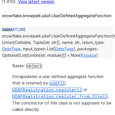
(1.47.0).
View latest version
snowflake.snowpark.udaf.UserDefinedAggregateFunction
class
snowflake.snowpark.udaf.
UserDefinedAggregateFunction
(
Union
[
Callable
,
Tuple
[
str
,
str
]
]
,
name
:
str
,
return_type
:
DataType
,
input_types
:
List
[
DataType
]
,
packages
:
Optional
[
List
[
Union
[
str
,
module
]
]
]
=
None
)
[source]
Bases:
object
Encapsulates a user defined aggregate function
that is returned by
,
udaf()
or
UDAFRegistration.register()
.
UDAFRegistration.register_from_file()
The constructor of this class is not supposed to be
called directly.