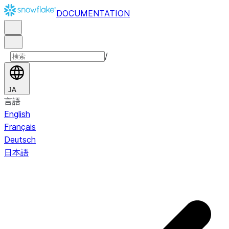
DOCUMENTATION
/
JA
言語
English
Français
Deutsch
日本語