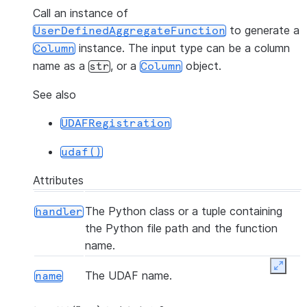
Call an instance of
to generate a
UserDefinedAggregateFunction
instance. The input type can be a column
Column
name as a
, or a
object.
str
Column
See also
UDAFRegistration
udaf()
Attributes
The Python class or a tuple containing
handler
the Python file path and the function
name.
Expan
The UDAF name.
name