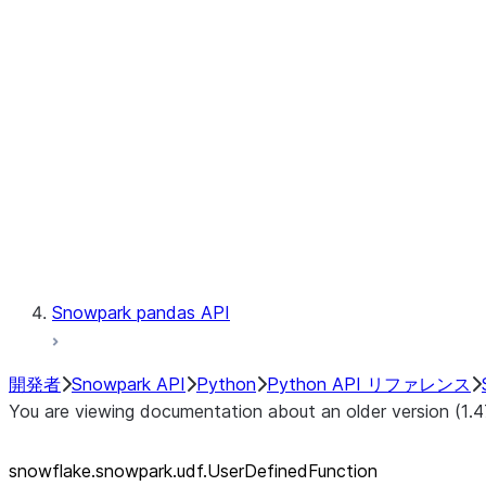
Catalog
LINEAGE
Context
Exceptions
Testing
Snowpark pandas API
開発者
Snowpark API
Python
Python API リファレンス
You are viewing documentation about an older version (1.4
snowflake.snowpark.udf.UserDefinedFunction