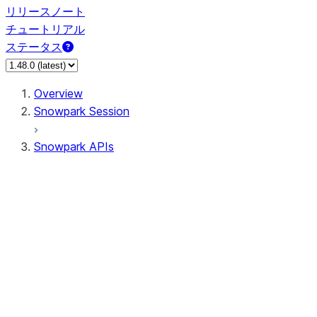
リリースノート
チュートリアル
ステータス
Overview
Snowpark Session
Snowpark APIs
Input/Output
DataFrame
Column
Data Types