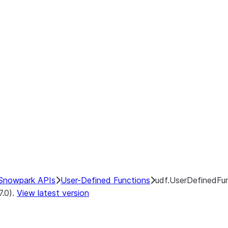
Snowpark APIs
User-Defined Functions
udf.UserDefinedFu
7.0).
View latest version