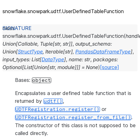
snowflake.snowpark.udtf.UserDefinedTableFunction
class
snowflake.snowpark.udtf.
UserDefinedTableFunction
(
handl
Union
[
Callable
,
Tuple
[
str
,
str
]
]
,
output_schema
:
Union
[
StructType
,
Iterable
[
str
]
,
PandasDataFrameType
]
,
input_types
:
List
[
DataType
]
,
name
:
str
,
packages
:
Optional
[
List
[
Union
[
str
,
module
]
]
]
=
None
)
[source]
Bases:
object
Encapsulates a user defined table function that is
returned by
,
udtf()
or
UDTFRegistration.register()
.
UDTFRegistration.register_from_file()
The constructor of this class is not supposed to be
called directly.