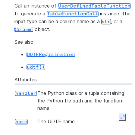
Call an instance of
UserDefinedTableFunction
to generate a
instance. The
TableFunctionCall
input type can be a column name as a
, or a
str
object.
Column
See also
UDTFRegistration
udtf()
Attributes
The Python class or a tuple containing
handler
the Python file path and the function
name.
Expan
The UDTF name.
name