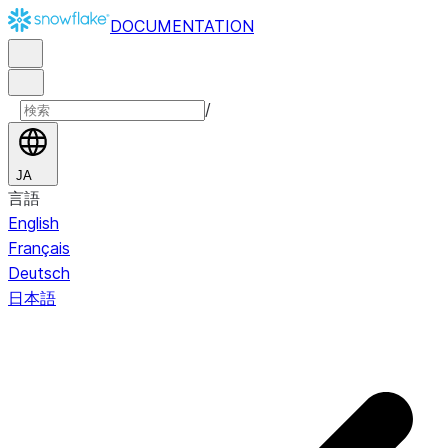
DOCUMENTATION
/
JA
言語
English
Français
Deutsch
日本語