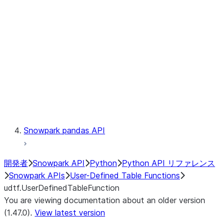
Catalog
LINEAGE
Context
Exceptions
Testing
Snowpark pandas API
開発者
Snowpark API
Python
Python API リファレンス
Snowpark APIs
User-Defined Table Functions
udtf.UserDefinedTableFunction
You are viewing documentation about an older version
(1.47.0).
View latest version