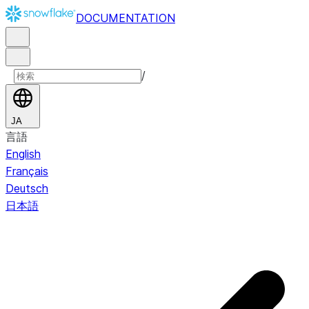
DOCUMENTATION
/
JA
言語
English
Français
Deutsch
日本語