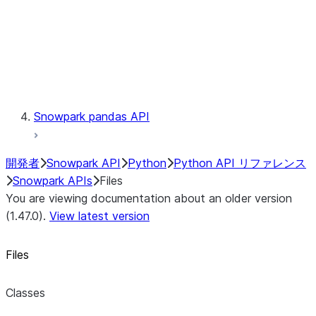
Context
Exceptions
Testing
Snowpark pandas API
開発者
Snowpark API
Python
Python API リファレンス
Snowpark APIs
Files
You are viewing documentation about an older version
(1.47.0).
View latest version
Files
Classes