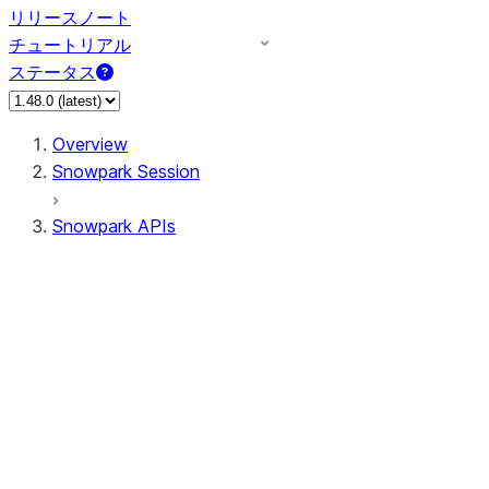
リリースノート
チュートリアル
ステータス
Overview
Snowpark Session
Snowpark APIs
Input/Output
DataFrame
Column
Data Types