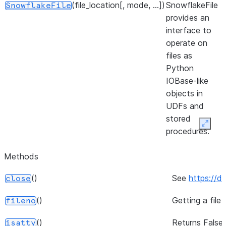
(file_location[, mode, ...])
SnowflakeFile
SnowflakeFile
provides an
interface to
operate on
files as
Python
IOBase-like
objects in
UDFs and
stored
Expan
procedures.
Methods
()
See
https://d
close
()
Getting a file
fileno
()
Returns False,
isatty