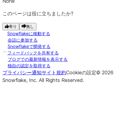
None
(b)
From
readinto1
このページは役に立ちましたか?
https://docs.p
([size])
From
https://
有り
無し
readline
Snowflakeに移動する
([hint])
From
https://
会話に参加する
readlines
Snowflakeで開発する
フィードバックを共有する
(offset[, whence])
See
https://d
seek
ブログでの最新情報を表示する
独自の認定を取得する
()
See
https://d
seekable
プライバシー通知
サイト規約
Cookieの設定
©
2026
Snowflake, Inc.
All Rights Reserved
.
()
See
https://do
tell
(b)
See
https://d
write
()
See
https://do
writable
(lines)
From
https://
writelines