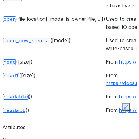
interactive in
(file_location[, mode, is_owner_file, ...])
Used to crea
open
based IO opera
([mode])
Used to crea
open_new_result
write-based I
([size])
From
https://
read
([size])
From
read1
https://docs.p
()
From
https://
readable
Expan
()
From
https://
readall
(b)
From
readinto
Attributes
https://docs.p