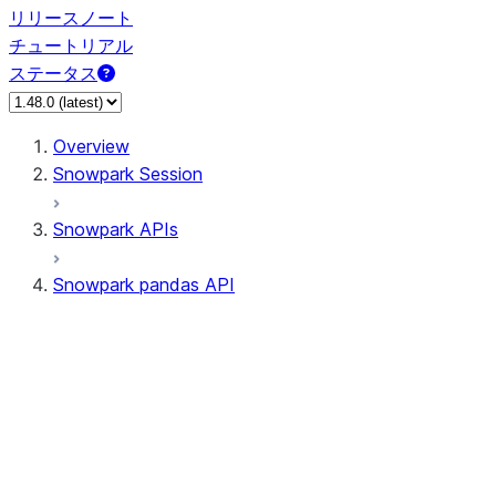
リリースノート
チュートリアル
ステータス
Overview
Snowpark Session
Snowpark APIs
Snowpark pandas API
All supported APIs
Session
Input/Output