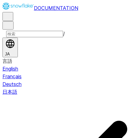
DOCUMENTATION
/
JA
言語
English
Français
Deutsch
日本語