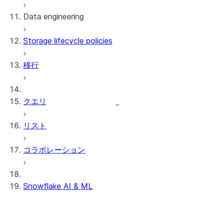
Data engineering
Snowflake Openflow
Storage lifecycle policies
Apache Iceberg™
データのロード
移行
動的テーブル
Apache Iceberg™ Tables
Streams and tasks
Snowflake Open Catalog
クエリ
Row timestamps
リスト
DCM Projects
コラボレーション
Snowflakeでのdbtプロジェクト
データのアンロード
Snowflake AI & ML
クロスリージョン推論