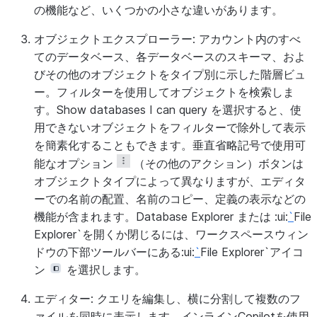
の機能など、いくつかの小さな違いがあります。
オブジェクトエクスプローラー:
アカウント内のすべ
てのデータベース、各データベースのスキーマ、およ
びその他のオブジェクトをタイプ別に示した階層ビュ
ー。フィルターを使用してオブジェクトを検索しま
す。
Show databases I can query
を選択すると、使
用できないオブジェクトをフィルターで除外して表示
を簡素化することもできます。垂直省略記号で使用可
能なオプション
（その他のアクション）ボタンは
オブジェクトタイプによって異なりますが、エディタ
ーでの名前の配置、名前のコピー、定義の表示などの
機能が含まれます。
Database Explorer
または :ui:
`
File
Explorer`を開くか閉じるには、ワークスペースウィン
ドウの下部ツールバーにある:ui:
`
File Explorer`アイコ
ン
を選択します。
エディター:
クエリを編集し、横に分割して複数のフ
ァイルを同時に表示します。インラインCopilotを使用