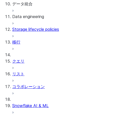
データ統合
Data engineering
Snowflake Openflow
Storage lifecycle policies
Apache Iceberg™
データのロード
移行
動的テーブル
Apache Iceberg™ Tables
Streams and tasks
Snowflake Open Catalog
クエリ
Row timestamps
リスト
DCM Projects
コラボレーション
Snowflakeでのdbtプロジェクト
データのアンロード
Snowflake AI & ML