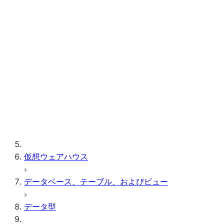
ト、ドライバー、ライブラリ、およびアプ
リケーションを構成する
Snowflakeクライアント接続のトラブルシ
ューティング
クライアントに関する追加情報
サードパーティソフトウェア
クエリで使用されているクライアント
エコシステム
バージョンを表示する
クエリテキストサイズの制限
準備のためにサポートされている
仮想ウェアハウス
SQL ステートメント
データベース、テーブル、およびビュー
データ型