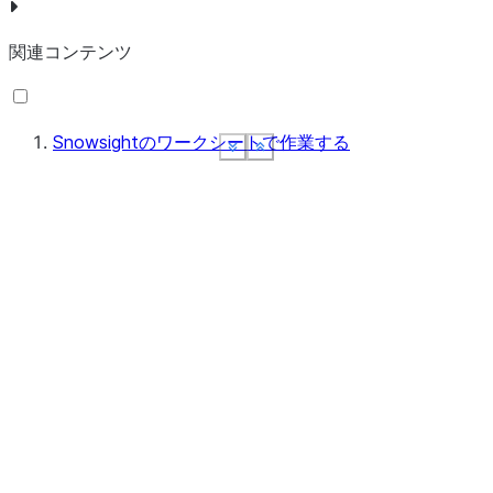
関連コンテンツ
Snowsightのワークシートで作業する
See more
See more
See more
See more
Show less
Show less
Show less
Show less