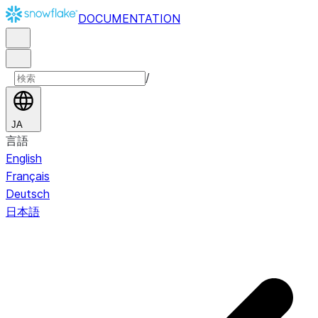
DOCUMENTATION
/
JA
言語
English
Français
Deutsch
日本語