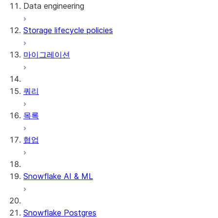
Data engineering
Snowflake Openflow
Storage lifecycle policies
Apache Iceberg™
데이터 로딩
마이그레이션
동적 테이블
Apache Iceberg™ 테이블
Streams and tasks
Snowflake Open Catalog
쿼리
Row timestamps
목록
DCM Projects
협업
Snowflake의 dbt 프로젝트
데이터 언로딩
Snowflake AI & ML
Snowflake Postgres