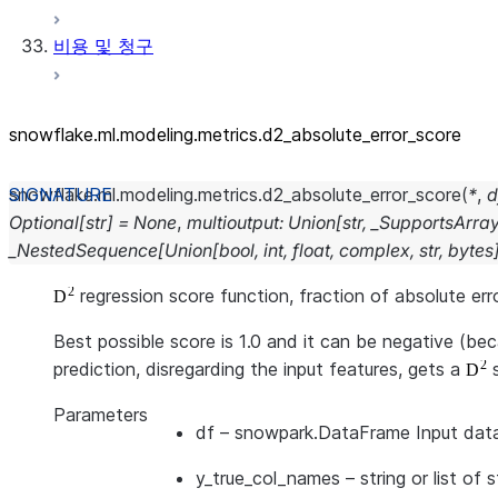
비용 및 청구
snowflake.ml.modeling.metrics.d2_
absolute_
error_
score
snowflake.ml.modeling.metrics.
d2_absolute_error_score
(
*
,
d
Optional
[
str
]
=
None
,
multioutput
:
Union
[
str
,
_SupportsArra
_NestedSequence
[
Union
[
bool
,
int
,
float
,
complex
,
str
,
bytes
regression score function, fraction of absolute err
Best possible score is 1.0 and it can be negative (be
prediction, disregarding the input features, gets a
s
Parameters
df
– snowpark.DataFrame Input dat
y_true_col_names
– string or list of