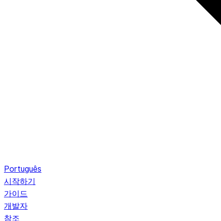
Português
시작하기
가이드
개발자
참조