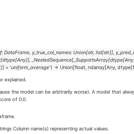
f
:
DataFrame
,
y_true_col_names
:
Union
[
str
,
list
[
str
]
]
,
y_pred_
y
[
dtype
[
Any
]
]
,
_NestedSequence
[
_SupportsArray
[
dtype
[
Any
]
]
]
=
'uniform_average'
)
→
Union
[
float
,
ndarray
[
Any
,
dtype
[
or explained.
cause the model can be arbitrarily worse). A model that alw
core of 0.0.
aframe.
 strings Column name(s) representing actual values.