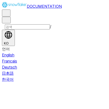
DOCUMENTATION
/
KO
언어
English
Français
Deutsch
日本語
한국어