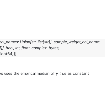
col_names
:
Union
[
str
,
list
[
str
]
]
,
sample_weight_col_name
:
]
]
]
,
bool
,
int
,
float
,
complex
,
bytes
,
float64
]
]
]
ays uses the empirical median of
y_true
as constant