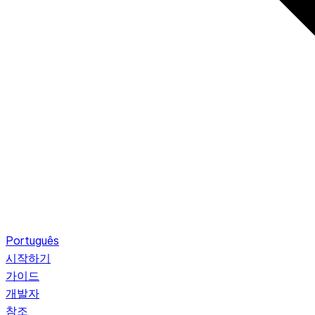
Português
시작하기
가이드
개발자
참조