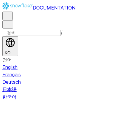
DOCUMENTATION
/
KO
언어
English
Français
Deutsch
日本語
한국어