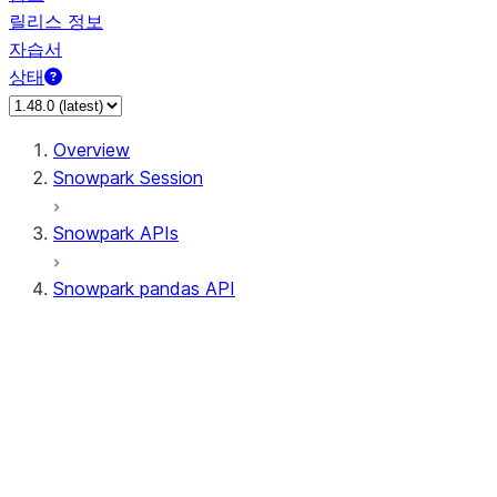
릴리스 정보
자습서
상태
Overview
Snowpark Session
Snowpark APIs
Snowpark pandas API
All supported APIs
Session
Input/Output