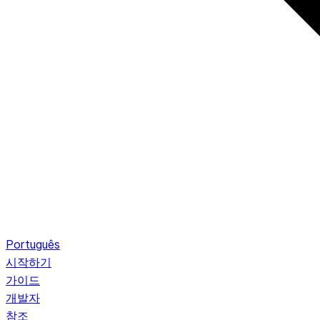
Português
시작하기
가이드
개발자
참조