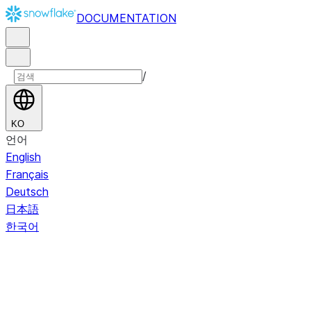
DOCUMENTATION
/
KO
언어
English
Français
Deutsch
日本語
한국어