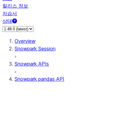
릴리스 정보
자습서
상태
Overview
Snowpark Session
Snowpark APIs
Snowpark pandas API
All supported APIs
Session
Input/Output