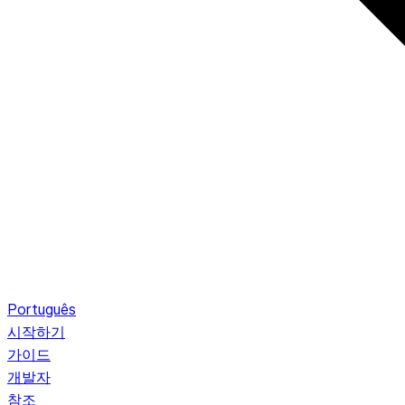
Português
시작하기
가이드
개발자
참조