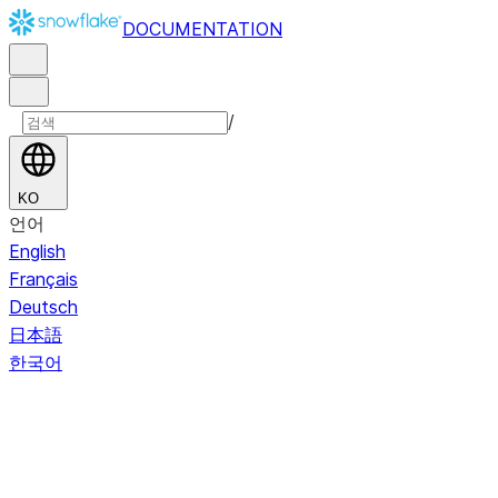
DOCUMENTATION
/
KO
언어
English
Français
Deutsch
日本語
한국어