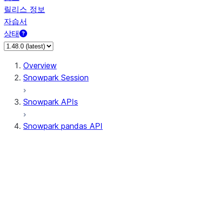
릴리스 정보
자습서
상태
Overview
Snowpark Session
Snowpark APIs
Snowpark pandas API
All supported APIs
Session
Input/Output