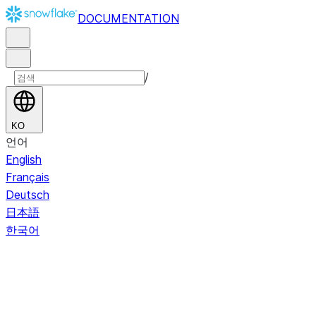
DOCUMENTATION
/
KO
언어
English
Français
Deutsch
日本語
한국어