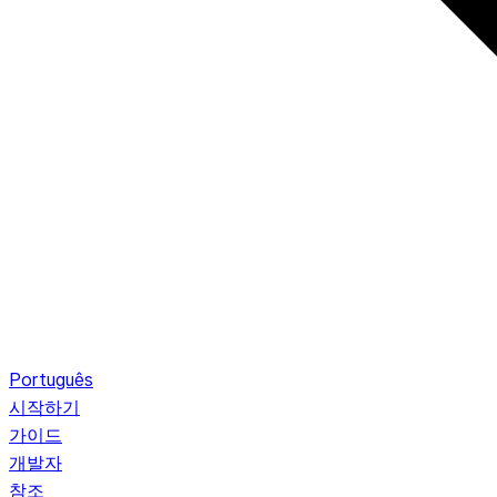
Português
시작하기
가이드
개발자
참조