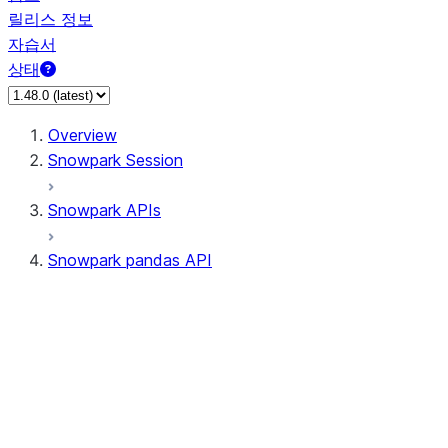
릴리스 정보
자습서
상태
Overview
Snowpark Session
Snowpark APIs
Snowpark pandas API
All supported APIs
Session
Input/Output