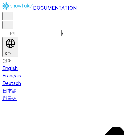
DOCUMENTATION
/
KO
언어
English
Français
Deutsch
日本語
한국어