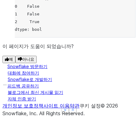
0    False
1    False
2     True
dtype: bool
이 페이지가 도움이 되었습니까?
예
아니요
Snowflake 방문하기
대화에 참여하기
Snowflake로 개발하기
피드백 공유하기
블로그에서 최신 게시물 읽기
자체 인증 받기
개인정보 보호정책
사이트 이용약관
쿠키 설정
©
2026
See more
See more
Show less
Show less
Snowflake, Inc.
All Rights Reserved
.