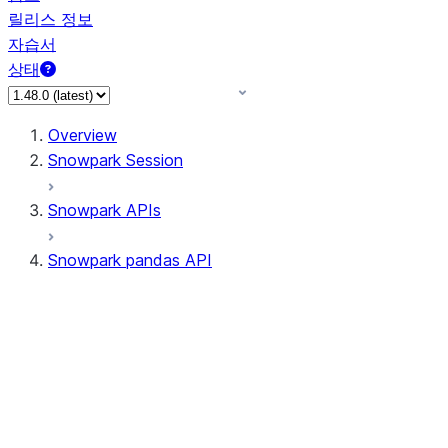
릴리스 정보
자습서
상태
Overview
Snowpark Session
Snowpark APIs
Snowpark pandas API
All supported APIs
Session
Input/Output