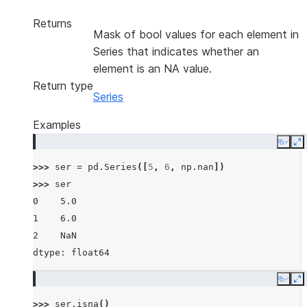
Returns
Mask of bool values for each element in
Series that indicates whether an
element is an NA value.
Return type
Series
Examples
Copy
E
>>> 
ser
=
pd
.
Series
([
5
,
6
,
np
.
nan
])
>>> 
ser
0    5.0
1    6.0
2    NaN
dtype: float64
Copy
E
>>> 
ser
.
isna
()