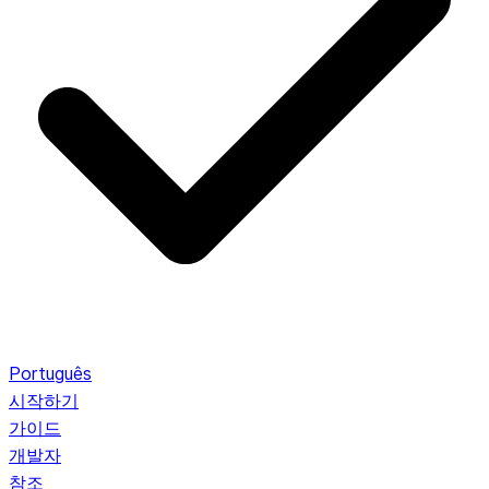
Português
시작하기
가이드
개발자
참조