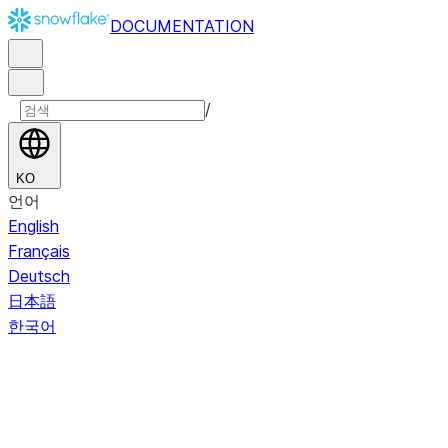
DOCUMENTATION
/
KO
언어
English
Français
Deutsch
日本語
한국어