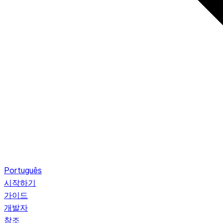
Português
시작하기
가이드
개발자
참조