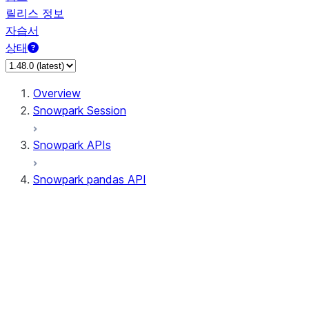
릴리스 정보
자습서
상태
Overview
Snowpark Session
Snowpark APIs
Snowpark pandas API
All supported APIs
Session
Input/Output