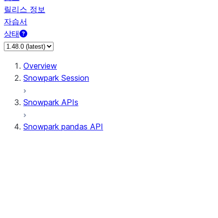
릴리스 정보
자습서
상태
Overview
Snowpark Session
Snowpark APIs
Snowpark pandas API
All supported APIs
Session
Input/Output