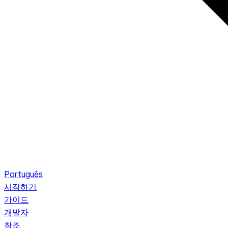
Português
시작하기
가이드
개발자
참조