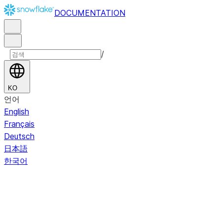
DOCUMENTATION
/
KO
언어
English
Français
Deutsch
日本語
한국어