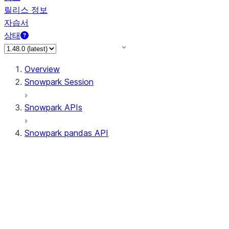
릴리스 정보
자습서
상태
Overview
Snowpark Session
Snowpark APIs
Snowpark pandas API
All supported APIs
Session
Input/Output