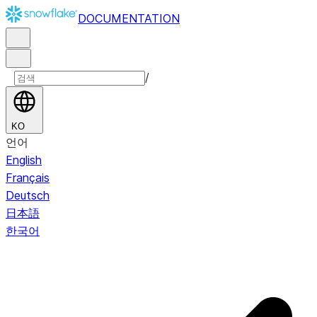
DOCUMENTATION
/
KO
언어
English
Français
Deutsch
日本語
한국어