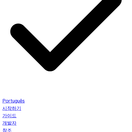
Português
시작하기
가이드
개발자
참조