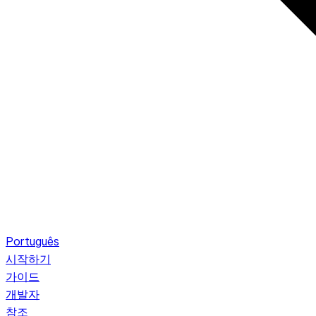
Português
시작하기
가이드
개발자
참조