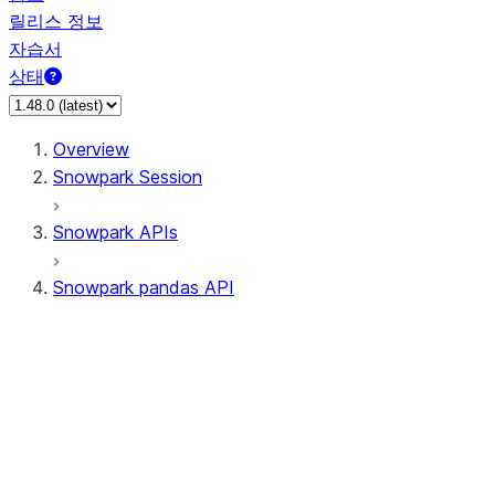
릴리스 정보
자습서
상태
Overview
Snowpark Session
Snowpark APIs
Snowpark pandas API
All supported APIs
Session
Input/Output