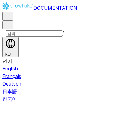
DOCUMENTATION
/
KO
언어
English
Français
Deutsch
日本語
한국어