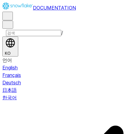
DOCUMENTATION
/
KO
언어
English
Français
Deutsch
日本語
한국어