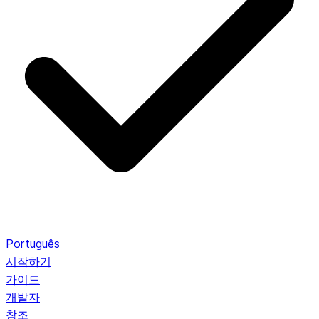
Português
시작하기
가이드
개발자
참조