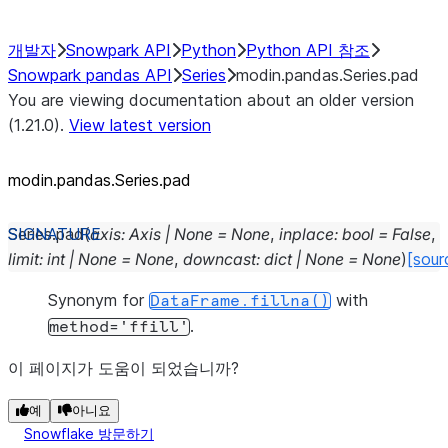
개발자
Snowpark API
Python
Python API 참조
Snowpark pandas API
Series
modin.pandas.Series.pad
You are viewing documentation about an older version
(1.21.0).
View latest version
modin.pandas.Series.pad
Series.
pad
(
axis
:
Axis
|
None
=
None
,
inplace
:
bool
=
False
,
limit
:
int
|
None
=
None
,
downcast
:
dict
|
None
=
None
)
[sour
Synonym for
with
DataFrame.fillna()
.
method='ffill'
이 페이지가 도움이 되었습니까?
예
아니요
Snowflake 방문하기