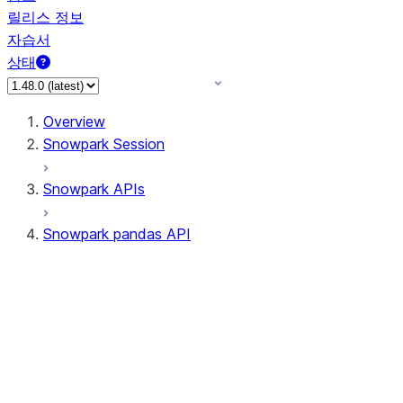
릴리스 정보
자습서
상태
Overview
Snowpark Session
Snowpark APIs
Snowpark pandas API
All supported APIs
Session
Input/Output