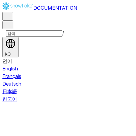
DOCUMENTATION
/
KO
언어
English
Français
Deutsch
日本語
한국어