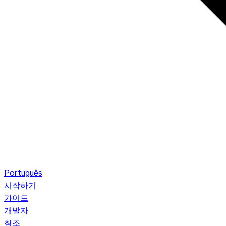
Português
시작하기
가이드
개발자
참조