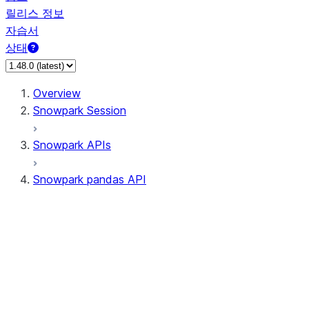
릴리스 정보
자습서
상태
Overview
Snowpark Session
Snowpark APIs
Snowpark pandas API
All supported APIs
Session
Input/Output