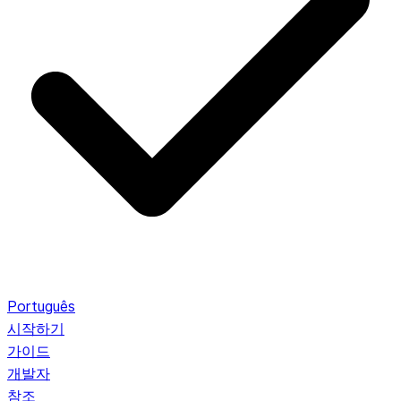
Português
시작하기
가이드
개발자
참조