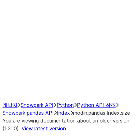
modin.pandas.Index.isin
modin.pandas.Index.slice_indexe
Window
GroupBy
Resampling
NumPy Interoperability
Performance Recommendations
개발자
Snowpark API
Python
Python API 참조
Snowpark pandas API
Index
modin.pandas.Index.size
You are viewing documentation about an older version
(1.21.0).
View latest version