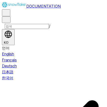
DOCUMENTATION
/
KO
언어
English
Français
Deutsch
日本語
한국어