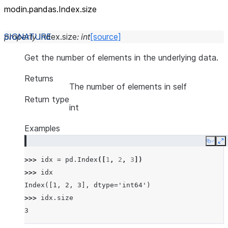
modin.pandas.Index.size
property
Index.
size
:
int
[source]
Get the number of elements in the underlying data.
Returns
The number of elements in self
Return type
int
Examples
Copy
E
>>> 
idx
=
pd
.
Index
([
1
,
2
,
3
])
>>> 
idx
Index([1, 2, 3], dtype='int64')
>>> 
idx
.
size
3