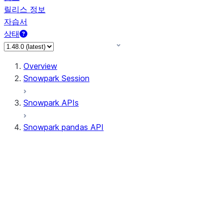
릴리스 정보
자습서
상태
Overview
Snowpark Session
Snowpark APIs
Snowpark pandas API
All supported APIs
Session
Input/Output