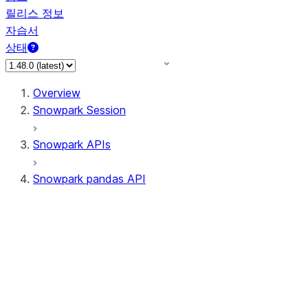
릴리스 정보
자습서
상태
Overview
Snowpark Session
Snowpark APIs
Snowpark pandas API
All supported APIs
Session
Input/Output