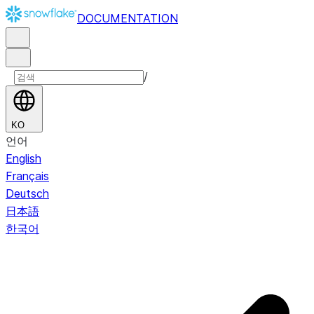
DOCUMENTATION
/
KO
언어
English
Français
Deutsch
日本語
한국어