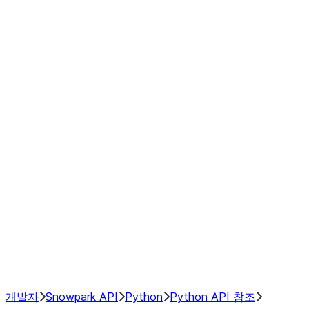
Series
DataFrame
Index
Window
GroupBy
Resampling
NumPy Interoperability
Performance Recommendations
개발자
Snowpark API
Python
Python API 참조