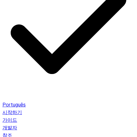
Português
시작하기
가이드
개발자
참조