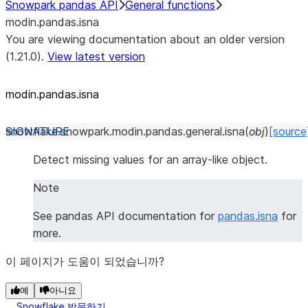
Snowpark pandas API
General functions
modin.pandas.isna
You are viewing documentation about an older version
(1.21.0).
View latest version
modin.pandas.isna
snowflake.snowpark.modin.pandas.general.
isna
(
obj
)
[source
Detect missing values for an array-like object.
Note
See pandas API documentation for
pandas.isna
for
more.
이 페이지가 도움이 되었습니까?
예
아니요
Snowflake 방문하기