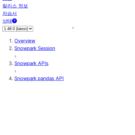
릴리스 정보
자습서
상태
Overview
Snowpark Session
Snowpark APIs
Snowpark pandas API
All supported APIs
Session
Input/Output