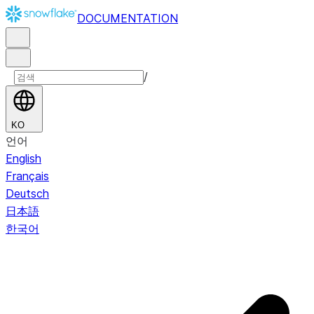
DOCUMENTATION
/
KO
언어
English
Français
Deutsch
日本語
한국어