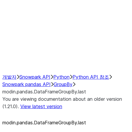
modin.pandas.SeriesGroupBy.su
modin.pandas.SeriesGroupBy.tail
modin.pandas.SeriesGroupBy.va
Resampling
NumPy Interoperability
Performance Recommendations
개발자
Snowpark API
Python
Python API 참조
Snowpark pandas API
GroupBy
modin.pandas.DataFrameGroupBy.last
You are viewing documentation about an older version
(1.21.0).
View latest version
modin.pandas.DataFrameGroupBy.last