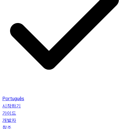
Português
시작하기
가이드
개발자
참조