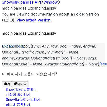
Snowpark pandas API
Window
modin.pandas.Expanding.apply
You are viewing documentation about an older version
(1.21.0).
View latest version
modin.pandas.Expanding.apply
Expanding.
apply
(
func
:
Any
,
raw
:
bool
=
False
,
engine
:
Optional
[
Literal
[
'cython'
,
'numba'
]
]
=
None
,
engine_kwargs
:
Optional
[
dict
[
str
,
bool
]
]
=
None
,
args
:
Optional
[
tuple
]
=
None
,
kwargs
:
Optional
[
dict
]
=
None
)
[sou
이 페이지가 도움이 되었습니까?
예
아니요
Snowflake 방문하기
대화에 참여하기
Snowflake로 개발하기
피드백 공유하기