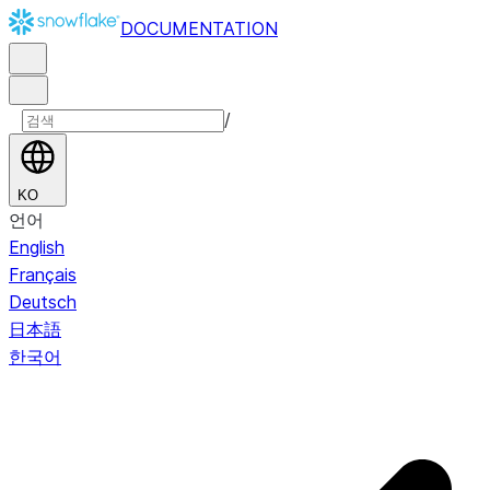
DOCUMENTATION
/
KO
언어
English
Français
Deutsch
日本語
한국어