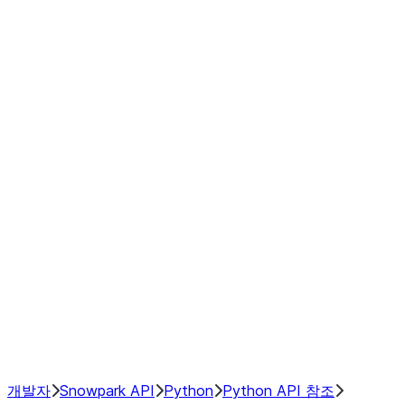
modin.pandas.Rolling.min
modin.pandas.Rolling.quantile
modin.pandas.Rolling.rank
modin.pandas.Rolling.sem
modin.pandas.Rolling.skew
modin.pandas.Rolling.std
modin.pandas.Rolling.sum
modin.pandas.Rolling.var
GroupBy
Resampling
NumPy Interoperability
Performance Recommendations
개발자
Snowpark API
Python
Python API 참조