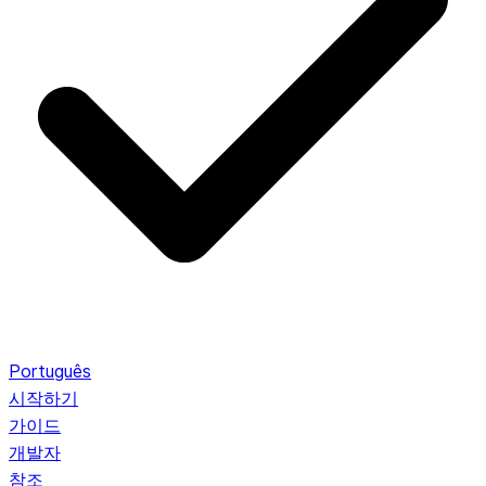
Português
시작하기
가이드
개발자
참조