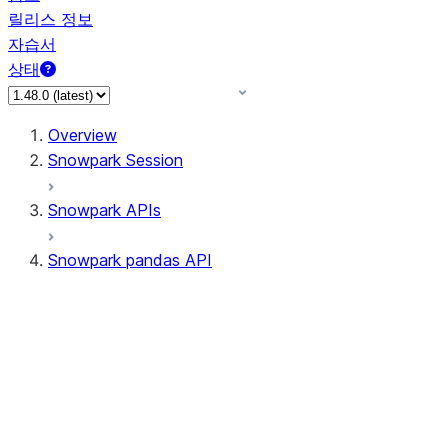
릴리스 정보
자습서
상태
Overview
Snowpark Session
Snowpark APIs
Snowpark pandas API
All supported APIs
Session
Input/Output