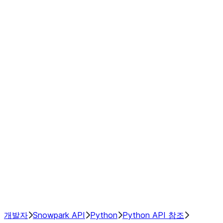
modin.pandas.Rolling.min
modin.pandas.Rolling.quantile
modin.pandas.Rolling.rank
modin.pandas.Rolling.sem
modin.pandas.Rolling.skew
modin.pandas.Rolling.std
modin.pandas.Rolling.sum
modin.pandas.Rolling.var
GroupBy
Resampling
NumPy Interoperability
Performance Recommendations
개발자
Snowpark API
Python
Python API 참조