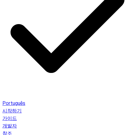
Português
시작하기
가이드
개발자
참조