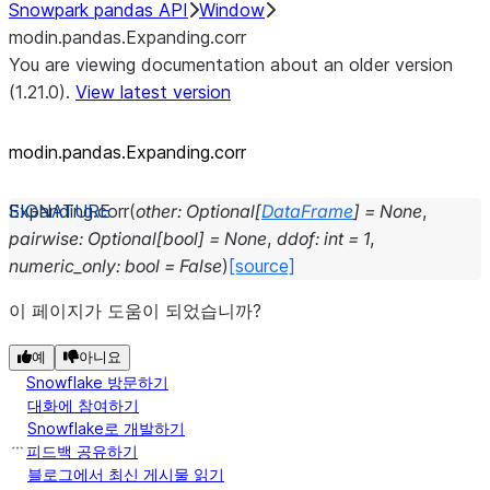
Snowpark pandas API
Window
modin.pandas.Expanding.corr
You are viewing documentation about an older version
(1.21.0).
View latest version
modin.pandas.Expanding.corr
Expanding.
corr
(
other
:
Optional
[
DataFrame
]
=
None
,
pairwise
:
Optional
[
bool
]
=
None
,
ddof
:
int
=
1
,
numeric_only
:
bool
=
False
)
[source]
이 페이지가 도움이 되었습니까?
예
아니요
Snowflake 방문하기
대화에 참여하기
Snowflake로 개발하기
피드백 공유하기
블로그에서 최신 게시물 읽기