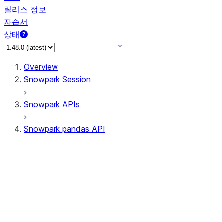
릴리스 정보
자습서
상태
Overview
Snowpark Session
Snowpark APIs
Snowpark pandas API
All supported APIs
Session
Input/Output