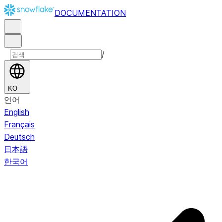
DOCUMENTATION
/
KO
언어
English
Français
Deutsch
日本語
한국어