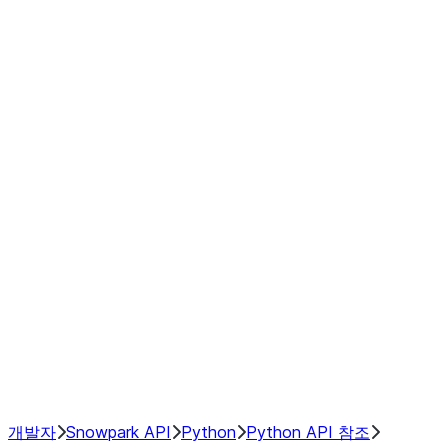
modin.pandas.Rolling.min
modin.pandas.Rolling.quantile
modin.pandas.Rolling.rank
modin.pandas.Rolling.sem
modin.pandas.Rolling.skew
modin.pandas.Rolling.std
modin.pandas.Rolling.sum
modin.pandas.Rolling.var
GroupBy
Resampling
NumPy Interoperability
Performance Recommendations
개발자
Snowpark API
Python
Python API 참조