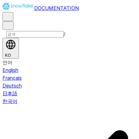
DOCUMENTATION
/
KO
언어
English
Français
Deutsch
日本語
한국어