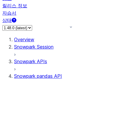
릴리스 정보
자습서
상태
Overview
Snowpark Session
Snowpark APIs
Snowpark pandas API
All supported APIs
Session
Input/Output