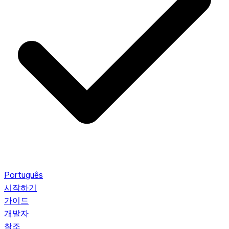
Português
시작하기
가이드
개발자
참조