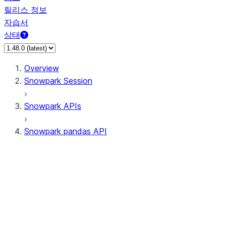
릴리스 정보
자습서
상태
Overview
Snowpark Session
Snowpark APIs
Snowpark pandas API
All supported APIs
Session
Input/Output