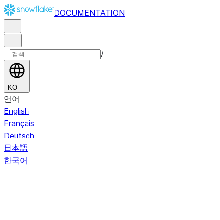
DOCUMENTATION
/
KO
언어
English
Français
Deutsch
日本語
한국어