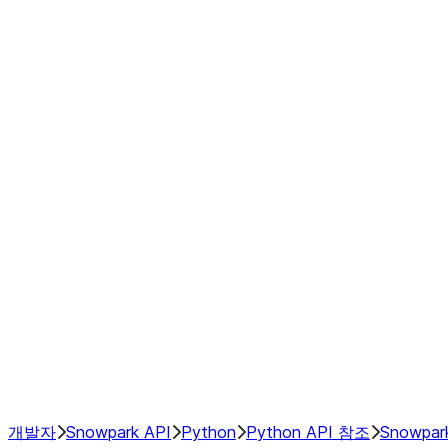
modin.pandas.Rolling.min
modin.pandas.Rolling.quantile
modin.pandas.Rolling.rank
modin.pandas.Rolling.sem
modin.pandas.Rolling.skew
modin.pandas.Rolling.std
modin.pandas.Rolling.sum
modin.pandas.Rolling.var
GroupBy
Resampling
NumPy Interoperability
Performance Recommendations
개발자
Snowpark API
Python
Python API 참조
Snowpar