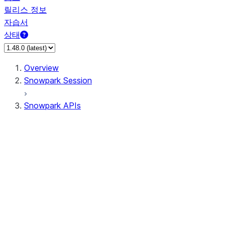
릴리스 정보
자습서
상태
Overview
Snowpark Session
Snowpark APIs
Input/Output
DataFrame
Column
Column
CaseExpr