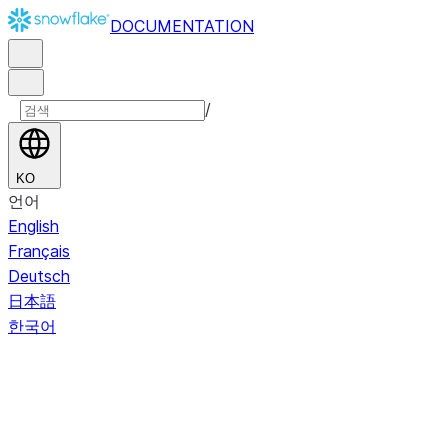
DOCUMENTATION
/
KO
언어
English
Français
Deutsch
日本語
한국어