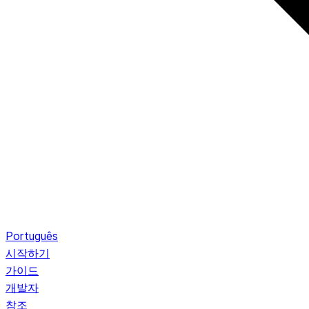
Português
시작하기
가이드
개발자
참조