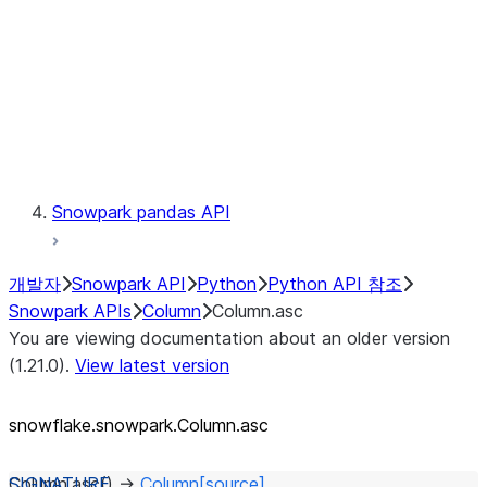
Context
Exceptions
Testing
Snowpark pandas API
개발자
Snowpark API
Python
Python API 참조
Snowpark APIs
Column
Column.asc
You are viewing documentation about an older version
(1.21.0).
View latest version
snowflake.snowpark.Column.asc
Column.
asc
(
)
→
Column
[source]