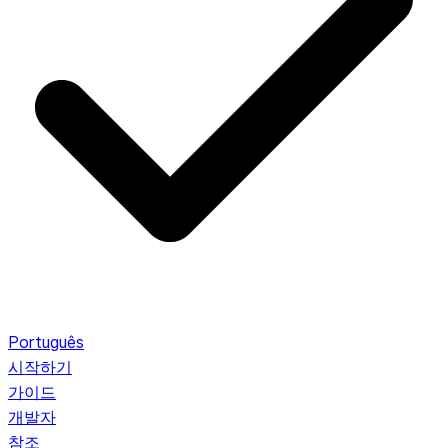
Português
시작하기
가이드
개발자
참조