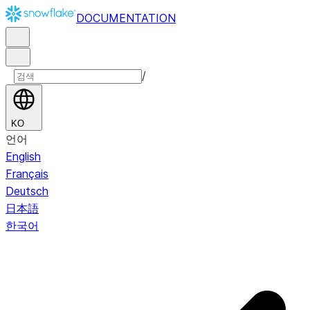
DOCUMENTATION
/
KO
언어
English
Français
Deutsch
日本語
한국어