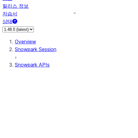
릴리스 정보
자습서
상태
Overview
Snowpark Session
Snowpark APIs
Input/Output
DataFrame
Column
Column
CaseExpr