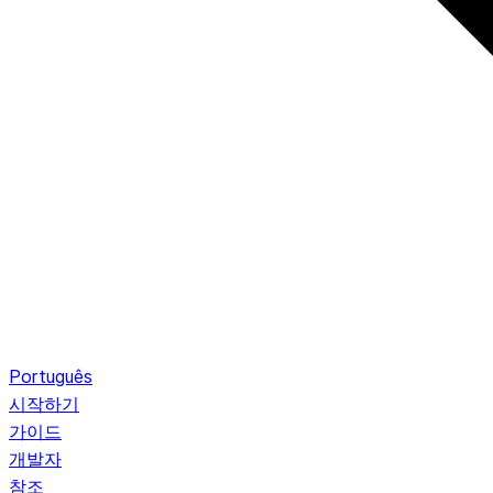
Português
시작하기
가이드
개발자
참조