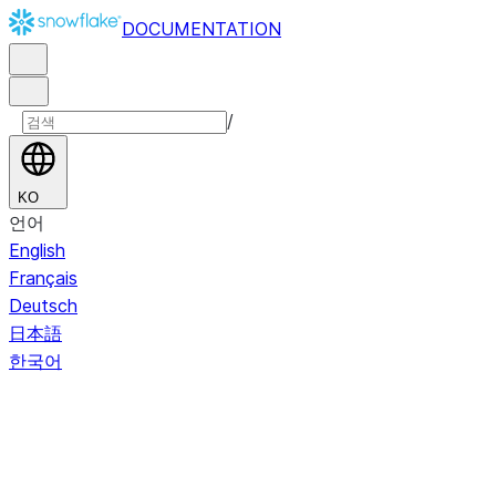
DOCUMENTATION
/
KO
언어
English
Français
Deutsch
日本語
한국어