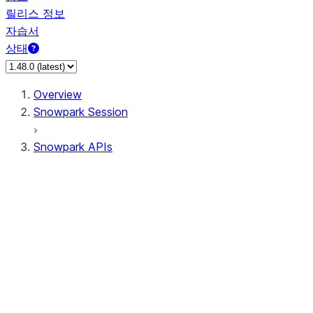
릴리스 정보
자습서
상태
Overview
Snowpark Session
Snowpark APIs
Input/Output
DataFrame
Column
Column
CaseExpr