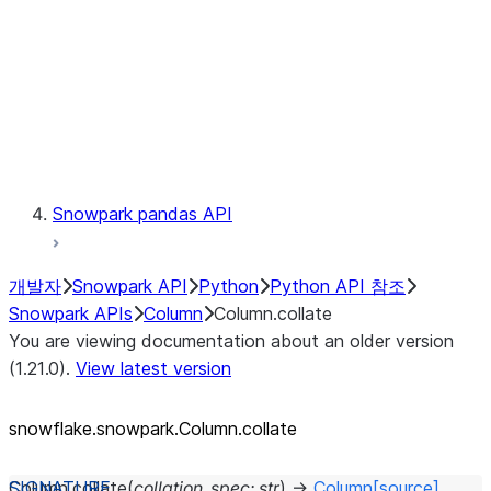
Context
Exceptions
Testing
Snowpark pandas API
개발자
Snowpark API
Python
Python API 참조
Snowpark APIs
Column
Column.collate
You are viewing documentation about an older version
(1.21.0).
View latest version
snowflake.snowpark.Column.collate
Column.
collate
(
collation_spec
:
str
)
→
Column
[source]