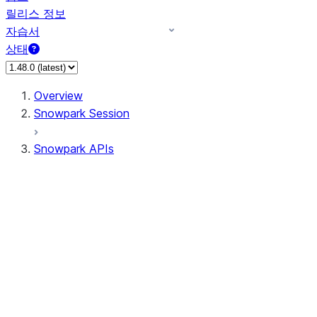
릴리스 정보
자습서
상태
Overview
Snowpark Session
Snowpark APIs
Input/Output
DataFrame
Column
Column
CaseExpr