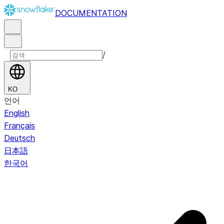
DOCUMENTATION
/
KO
언어
English
Français
Deutsch
日本語
한국어