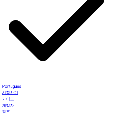
Português
시작하기
가이드
개발자
참조